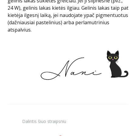
gelinis lakas sukietės greičiau. Jei ji silpnesnė (pvz.,
24 W), gelinis lakas kietės ilgiau. Gelinis lakas taip pat
kietėja ilgesnį laiką, jei naudojate ypač pigmentuotus
(dažniausiai pastelinius) arba perlamutrinius
atspalvius.
Dalintis
šiuo straipsniu