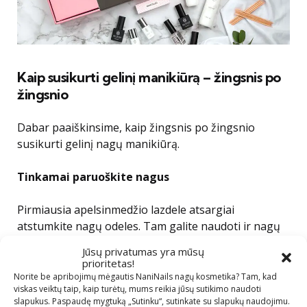
Kaip susikurti gelinį manikiūrą – žingsnis po
žingsnio
Dabar paaiškinsime, kaip žingsnis po žingsnio
susikurti gelinį nagų manikiūrą.
Tinkamai paruoškite nagus
Pirmiausia apelsinmedžio lazdele atsargiai
atstumkite nagų odeles. Tam galite naudoti ir nagų
odelių minkštiklį Cuticle Remover (tačiau jo rinkinyje
Jūsų privatumas yra mūsų
nėra). Taip pat svarbu nušlifuoti nagą, kad jis nebūtų
prioritetas!
blizgus. Be to, taip gelinis lakas laikosi tvirčiau
Norite be apribojimų mėgautis NaniNails nagų kosmetika? Tam, kad
viskas veiktų taip, kaip turėtų, mums reikia jūsų sutikimo naudoti
(tačiau niekuomet nedildykite nago ypač šiurkščia
slapukus. Paspaudę mygtuką „Sutinku“, sutinkate su slapukų naudojimu.