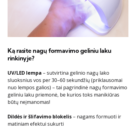
Ką rasite nagų formavimo geliniu laku
rinkinyje?
UV/LED lempa
– sutvirtina gelinio nagų lako
sluoksnius vos per 30–60 sekundžių (priklausomai
nuo lempos galios) – tai pagrindinė nagų formavimo
geliniu laku priemonė, be kurios toks manikiūras
būtų neįmanomas!
Dildės ir šlifavimo blokelis
– nagams formuoti ir
matiniam efektui sukurti