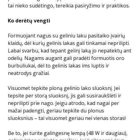
tai nieko sudėtingo, tereikia pasiryžimo ir praktikos.
Ko derėtų vengti
Formuojant nagus su geliniu laku pasitaiko įvairių
klaidų, dėl kurių gelinis lakas gali tinkamai neprilipti.
Labai svarbu, kad tepant gelinį laką jo nepatektų ant
odelių. Nagams augant gali pradėti formuotis oro
burbuliukai, dėl to gelinis lakas ims luptis ir
neatrodys gražiai.
Visuomet tepkite ploną gelinio lako sluoksnį. Jei
tepsite per storą sluoksnį, jis gali susiraukšlėti ir
neprilipti prie nago. Jeigu atrodo, kad nagai per
mažai padengti, geriau tepkite du plonus
sluoksnius – tai visuomet geriau nei vienas storas!
Be to, jei turite galingesnę lempą (48 W ir daugiau),