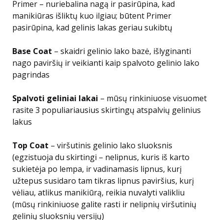
Primer – nuriebalina nagą ir pasirūpina, kad
manikiūras išliktų kuo ilgiau; būtent Primer
pasirūpina, kad gelinis lakas geriau sukibtų
Base Coat
– skaidri gelinio lako bazė, išlyginanti
nago paviršių ir veikianti kaip spalvoto gelinio lako
pagrindas
Spalvoti geliniai lakai
– mūsų rinkiniuose visuomet
rasite 3 populiariausius skirtingų atspalvių gelinius
lakus
Top Coat
– viršutinis gelinio lako sluoksnis
(egzistuoja du skirtingi – nelipnus, kuris iš karto
sukietėja po lempa, ir vadinamasis lipnus, kurį
užtepus susidaro tam tikras lipnus paviršius, kurį
vėliau, atlikus manikiūrą, reikia nuvalyti valikliu
(mūsų rinkiniuose galite rasti ir nelipnių viršutinių
gelinių sluoksnių versijų)