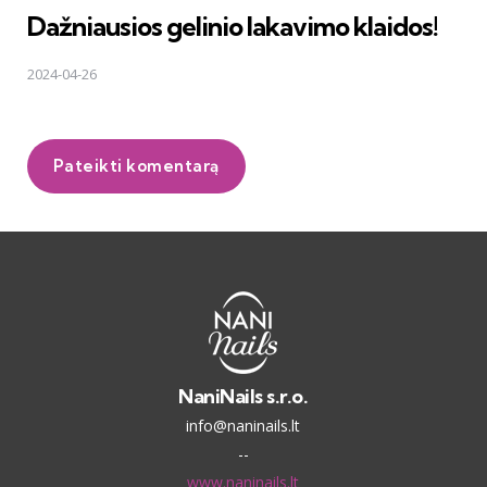
Dažniausios gelinio lakavimo klaidos!
2024-04-26
Pateikti komentarą
NaniNails s.r.o.
info@naninails.lt
--
www.naninails.lt