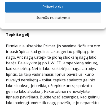
dilde, nes taip galite jį pažeisti!).
Priimti viską
Galite padengti nagus Nail Prep, kurio nėra
rinkinyje, tačiau jis puikiai nuriebalina nagą ir
Išsamūs nustatymai
padeda Primer geriau prilipti.
Tepkite gelį
Pirmiausia užtepkite Primer. Jis savaime išdžiūsta ore
ir pasirūpina, kad gelinis lakas geriau priliptų prie
nago. Ant nagų užtepkite ploną sluoksnį nagų lako
bazės. Palaikykite ją po UV/LED lempa vieną minutę,
kad sukietėtų. Net ir lakui sukietėjus nagai atrodys
lipnūs, tai taip vadinamasis lipnus paviršius, kurio
nuvalyti nereikėtų – toliau tepkite spalvoto gelinio
lako sluoksnį. Jei reikia, užtepkite antrą spalvoto
gelinio lako sluoksnį. Pakartotinai nenuvalykite
lipnaus paviršiaus. Būkite ypač atsargios, kad geliniu
laku padengtumėte tik nagų paviršių ir jo nepatektų