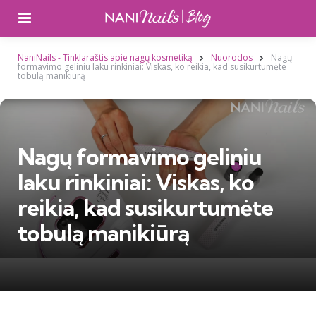
Meniu
NaniNails - Tinklaraštis apie nagų kosmetiką
Nuorodos
Nagų
formavimo geliniu laku rinkiniai: Viskas, ko reikia, kad susikurtumėte
tobulą manikiūrą
Nagų formavimo geliniu
laku rinkiniai: Viskas, ko
reikia, kad susikurtumėte
tobulą manikiūrą