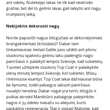
ant odelių. Nutekėjęs lakas ne tik kad neatrodo
gražiai, bet dėl to gelinis lakas gali laikytis ant nagų
trumpesnį laiką.
Nebijokite dekoruoti nagų
Norite papuošti nagus blizgučiais ar dekoratyviniais
brangakmeniais (kristalais)? Dabar tam
tinkamiausias metas! Galite juos uždėti ant plonu
sluoksniu spalvotu geliniu laku padengto nago
paviršiaus ir palaikyti lempos šviesoje, kad sukietėtų.
Tuomet užtepkite sluoksnį Top Coat ir palaikykite
vieną minutę lempos šviesoje, kol sukietės. Mūsų
rinkiniuose esantys Top Coat lakai dažniausiai būna
be lipnumo, todėl pabaigus lakuoti paviršiaus
nuvalyti nereikia. Dabar nagai yra tvirti, blizgūs ir
puikiai atrodo! Manikiūro pabaigoje palepinkite
nagus ir jų odeles masažu su aliejumi, kuris
paskatins regeneraciją. Štai ir viskas! Matome, kad