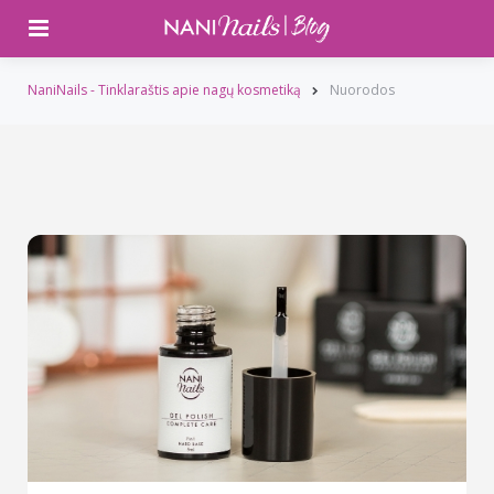
Meniu
NaniNails - Tinklaraštis apie nagų kosmetiką
Nuorodos