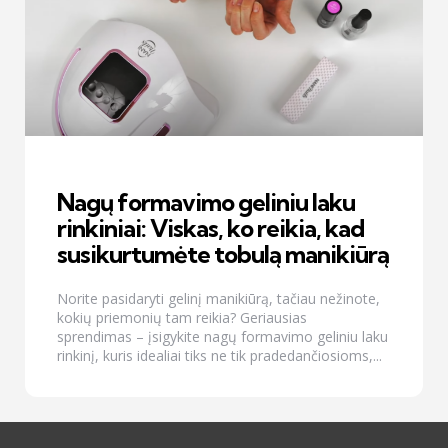
Nagų formavimo geliniu laku
rinkiniai: Viskas, ko reikia, kad
susikurtumėte tobulą manikiūrą
Norite pasidaryti gelinį manikiūrą, tačiau nežinote,
kokių priemonių tam reikia? Geriausias
sprendimas – įsigykite nagų formavimo geliniu laku
rinkinį, kuris idealiai tiks ne tik pradedančiosioms,...