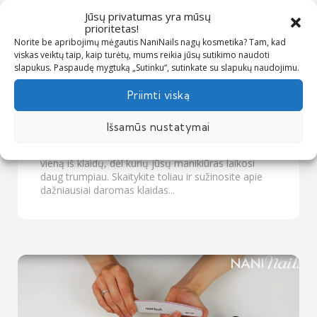
Jūsų privatumas yra mūsų
prioritetas!
Norite be apribojimų mėgautis NaniNails nagų kosmetika? Tam, kad
viskas veiktų taip, kaip turėtų, mums reikia jūsų sutikimo naudoti
slapukus. Paspaudę mygtuką „Sutinku“, sutinkate su slapukų naudojimu.
Priimti viską
Dažniausios gelinio lakavimo
klaidos!
Išsamūs nustatymai
Gelinis nagų manikiūras nesilaiko? Galbūt darote
vieną iš klaidų, dėl kurių jūsų manikiūras laikosi
daug trumpiau. Skaitykite toliau ir sužinosite apie
dažniausiai daromas klaidas...