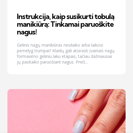
Instrukcija, kaip susikurti tobulą
manikiūrą: Tinkamai paruoškite
nagus!
Gelinis nagų manikiūras nesilaiko arba laikosi
pernelyg trumpai? Klaidų gali atsirasti įvairiais nagų
formavimo geliniu laku etapais, tačiau dažniausiai
jų pasitaiko paruošiant nagus. Prieš...